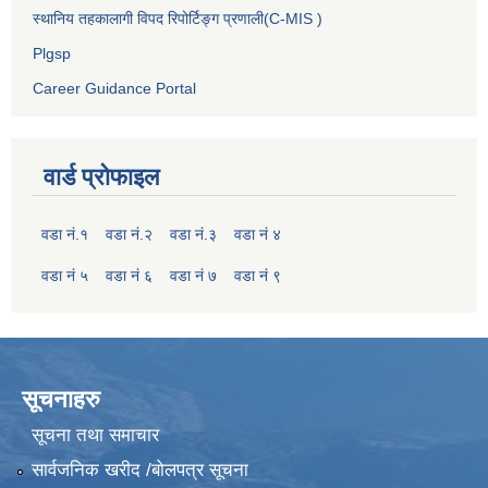
स्थानिय तहकालागी विपद रिपोर्टिङ्ग प्रणाली(C-MIS )
Plgsp
Career Guidance Portal
वार्ड प्रोफाइल
वडा नं.१
वडा नं.२
वडा नं.३
वडा नं ४
वडा नं ५
वडा नं ६
वडा नं ७
वडा नं ९
सूचनाहरु
सूचना तथा समाचार
सार्वजनिक खरीद /बोलपत्र सूचना