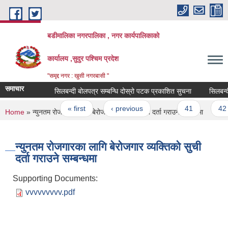
Skip to main content
बडीमालिका नगरपालिका , नगर कार्यपालिकाको
कार्यालय ,सुदुर पश्चिम प्रदेश
"समृद्द नगर : खुसी नगरबासी "
समाचार
सिलबन्दी बोलपत्र सम्बन्धि दोस्रो पटक प्रकाशित सुचना
सिलबन्दी ब
Pages
« first
‹ previous
…
41
42
You are here
Home
» न्युनतम रोजगारका लागि बेरोजगार व्यक्तिको सुची दर्ता गराउने सम्बन्धमा
न्युनतम रोजगारका लागि बेरोजगार व्यक्तिको सुची
दर्ता गराउने सम्बन्धमा
Supporting Documents:
vvvvvvvvv.pdf