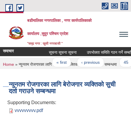
Skip to main content
बडीमालिका नगरपालिका , नगर कार्यपालिकाको
कार्यालय ,सुदुर पश्चिम प्रदेश
"समृद्द नगर : खुसी नगरबासी "
समाचार
सूचना सूचना सूचना
उपभोक्ता समिति गठन गर्ने सम्बन्ध
Pages
« first
‹ previous
…
45
You are here
Home
» न्युनतम रोजगारका लागि बेरोजगार व्यक्तिको सुची दर्ता गराउने सम्बन्धमा
न्युनतम रोजगारका लागि बेरोजगार व्यक्तिको सुची
दर्ता गराउने सम्बन्धमा
Supporting Documents:
vvvvvvvvv.pdf