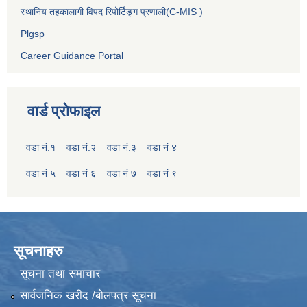
स्थानिय तहकालागी विपद रिपोर्टिङ्ग प्रणाली(C-MIS )
Plgsp
Career Guidance Portal
वार्ड प्रोफाइल
वडा नं.१
वडा नं.२
वडा नं.३
वडा नं ४
वडा नं ५
वडा नं ६
वडा नं ७
वडा नं ९
सूचनाहरु
सूचना तथा समाचार
सार्वजनिक खरीद /बोलपत्र सूचना