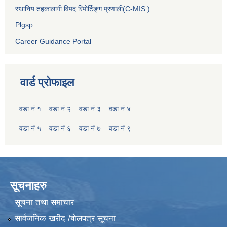
स्थानिय तहकालागी विपद रिपोर्टिङ्ग प्रणाली(C-MIS )
Plgsp
Career Guidance Portal
वार्ड प्रोफाइल
वडा नं.१
वडा नं.२
वडा नं.३
वडा नं ४
वडा नं ५
वडा नं ६
वडा नं ७
वडा नं ९
सूचनाहरु
सूचना तथा समाचार
सार्वजनिक खरीद /बोलपत्र सूचना