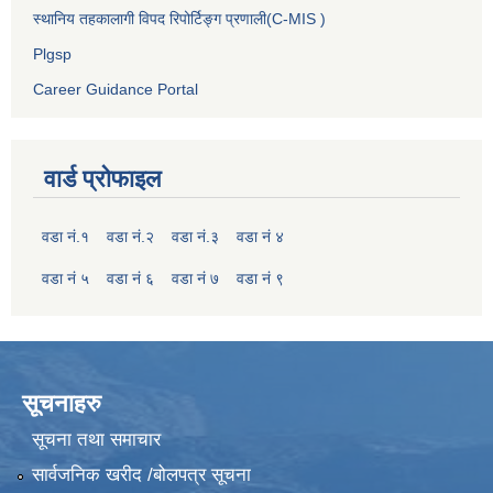
स्थानिय तहकालागी विपद रिपोर्टिङ्ग प्रणाली(C-MIS )
Plgsp
Career Guidance Portal
वार्ड प्रोफाइल
वडा नं.१
वडा नं.२
वडा नं.३
वडा नं ४
वडा नं ५
वडा नं ६
वडा नं ७
वडा नं ९
सूचनाहरु
सूचना तथा समाचार
सार्वजनिक खरीद /बोलपत्र सूचना