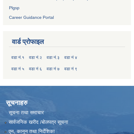
Plgsp
Career Guidance Portal
वार्ड प्रोफाइल
वडा नं.१
वडा नं.२
वडा नं.३
वडा नं ४
वडा नं ५
वडा नं ६
वडा नं ७
वडा नं ९
सूचनाहरु
सूचना तथा समाचार
सार्वजनिक खरीद /बोलपत्र सूचना
एन, कानुन तथा निर्देशिका