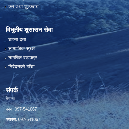
कर तथा शुल्कहरु
विधुतीय शुसासन सेवा
घटना दर्ता
सामाजिक सुरक्षा
नागरिक वडापत्र
निवेदनको ढाँचा
संपर्क
ठेगाना
फोन: 097-541067
फ्याक्स: 097-541067