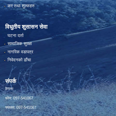
कर तथा शुल्कहरु
विधुतीय शुसासन सेवा
घटना दर्ता
सामाजिक सुरक्षा
नागरिक वडापत्र
निवेदनको ढाँचा
संपर्क
ठेगाना
फोन: 097-541067
फ्याक्स: 097-541067