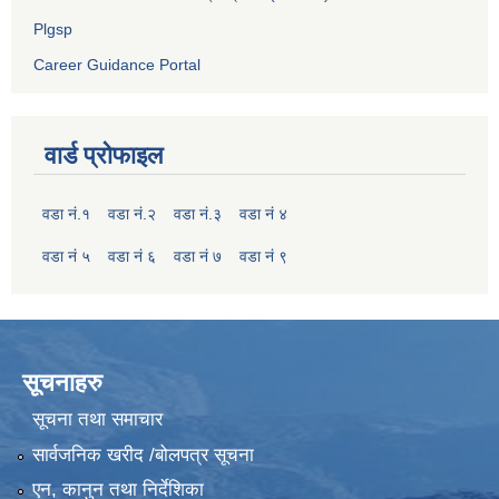
Plgsp
Career Guidance Portal
वार्ड प्रोफाइल
वडा नं.१
वडा नं.२
वडा नं.३
वडा नं ४
वडा नं ५
वडा नं ६
वडा नं ७
वडा नं ९
सूचनाहरु
सूचना तथा समाचार
सार्वजनिक खरीद /बोलपत्र सूचना
एन, कानुन तथा निर्देशिका