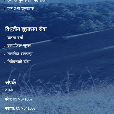
एन, कानुन तथा निर्देशिका
कर तथा शुल्कहरु
विधुतीय शुसासन सेवा
घटना दर्ता
सामाजिक सुरक्षा
नागरिक वडापत्र
निवेदनको ढाँचा
संपर्क
ठेगाना
फोन: 097-541067
फ्याक्स: 097-541067