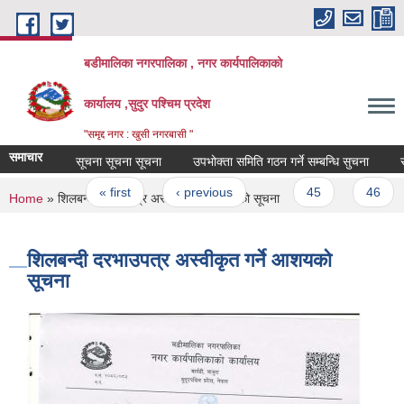
Skip to main content
बडीमालिका नगरपालिका , नगर कार्यपालिकाको
कार्यालय ,सुदुर पश्चिम प्रदेश
"समृद्द नगर : खुसी नगरबासी "
समाचार
सूचना सूचना सूचना
उपभोक्ता समिति गठन गर्ने सम्बन्धि सुचना
सूच
Pages
« first
‹ previous
…
45
46
You are here
Home
» शिलबन्दी दरभाउपत्र अस्वीकृत गर्ने आशयको सूचना
शिलबन्दी दरभाउपत्र अस्वीकृत गर्ने आशयको
सूचना