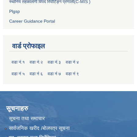
स्थानिय तहकालागी विपद रिपोर्टिङ्ग प्रणाली(C-MIS )
Plgsp
Career Guidance Portal
वार्ड प्रोफाइल
वडा नं.१
वडा नं.२
वडा नं.३
वडा नं ४
वडा नं ५
वडा नं ६
वडा नं ७
वडा नं ९
सूचनाहरु
सूचना तथा समाचार
सार्वजनिक खरीद /बोलपत्र सूचना