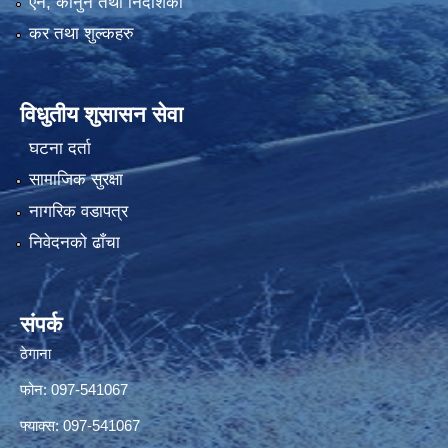
एन, कानुन तथा निर्देशिका
कर तथा शुल्कहरु
विधुतीय शुसासन सेवा
घटना दर्ता
सामाजिक सुरक्षा
नागरिक वडापत्र
निवेदनको ढाँचा
संपर्क
ठेगाना
फोन: 097-541067
फ्याक्स: 097-541067