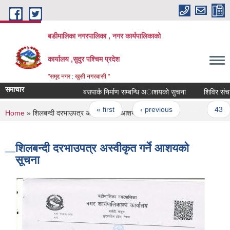
Skip to main content
बडीमालिका नगरपालिका , नगर कार्यपालिकाको
कार्यालय ,सुदुर पश्चिम प्रदेश
"समृद्द नगर : खुसी नगरबासी "
समाचार
बसपार्क निर्माण सम्बन्धि अाशयकाे सुचना
शिविर संचालन 
Pages
« first
‹ previous
…
43
You are here
Home
» शिलबन्दी दरभाउपत्र अस्वीकृत गर्ने आशयको सूचना
शिलबन्दी दरभाउपत्र अस्वीकृत गर्ने आशयको
सूचना