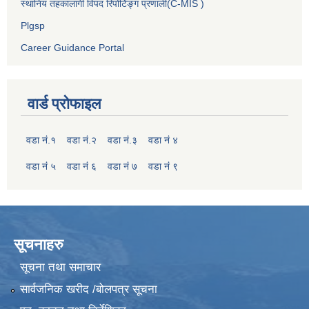
स्थानिय तहकालागी विपद रिपोर्टिङ्ग प्रणाली(C-MIS )
Plgsp
Career Guidance Portal
वार्ड प्रोफाइल
वडा नं.१
वडा नं.२
वडा नं.३
वडा नं ४
वडा नं ५
वडा नं ६
वडा नं ७
वडा नं ९
सूचनाहरु
सूचना तथा समाचार
सार्वजनिक खरीद /बोलपत्र सूचना