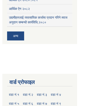
आर्थिक ऐन २०८२
उद्यमीहरुलाई व्यवसायिक कर्जामा प्रदान गरिने ब्याज
अनुदान सम्बन्धी कार्यविधि,२०८०
अन्य
वार्ड प्रोफाइल
वडा नं.१
वडा नं.२
वडा नं.३
वडा नं ४
वडा नं ५
वडा नं ६
वडा नं ७
वडा नं ९