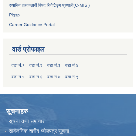
स्थानिय तहकालागी विपद रिपोर्टिङ्ग प्रणाली(C-MIS )
Plgsp
Career Guidance Portal
वार्ड प्रोफाइल
वडा नं.१
वडा नं.२
वडा नं.३
वडा नं ४
वडा नं ५
वडा नं ६
वडा नं ७
वडा नं ९
सूचनाहरु
सूचना तथा समाचार
सार्वजनिक खरीद /बोलपत्र सूचना