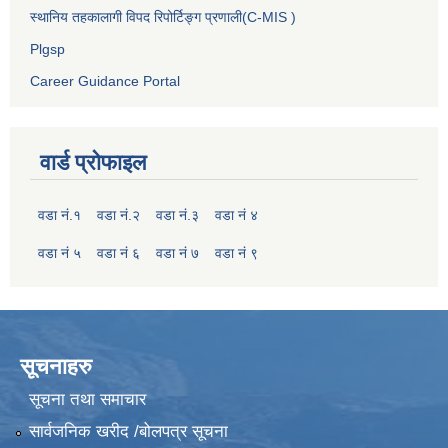
स्थानिय तहकालागी विपद रिपोर्टिङ्ग प्रणाली(C-MIS )
Plgsp
Career Guidance Portal
वार्ड प्रोफाइल
वडा नं.१
वडा नं.२
वडा नं.३
वडा नं ४
वडा नं ५
वडा नं ६
वडा नं ७
वडा नं ९
सूचनाहरु
सूचना तथा समाचार
सार्वजनिक खरीद /बोलपत्र सूचना