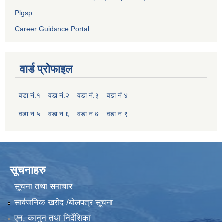
Plgsp
Career Guidance Portal
वार्ड प्रोफाइल
वडा नं.१
वडा नं.२
वडा नं.३
वडा नं ४
वडा नं ५
वडा नं ६
वडा नं ७
वडा नं ९
सूचनाहरु
सूचना तथा समाचार
सार्वजनिक खरीद /बोलपत्र सूचना
एन, कानुन तथा निर्देशिका