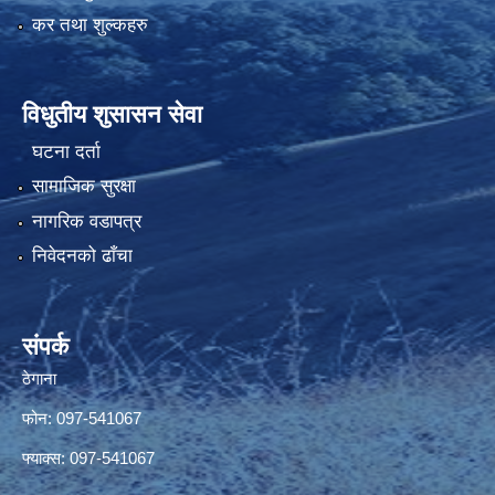
कर तथा शुल्कहरु
विधुतीय शुसासन सेवा
घटना दर्ता
सामाजिक सुरक्षा
नागरिक वडापत्र
निवेदनको ढाँचा
संपर्क
ठेगाना
फोन: 097-541067
फ्याक्स: 097-541067