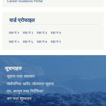
Career Guidance Portal
वार्ड प्रोफाइल
वडा नं.१
वडा नं.२
वडा नं.३
वडा नं ४
वडा नं ५
वडा नं ६
वडा नं ७
वडा नं ९
सूचनाहरु
सूचना तथा समाचार
सार्वजनिक खरीद /बोलपत्र सूचना
एन, कानुन तथा निर्देशिका
कर तथा शुल्कहरु