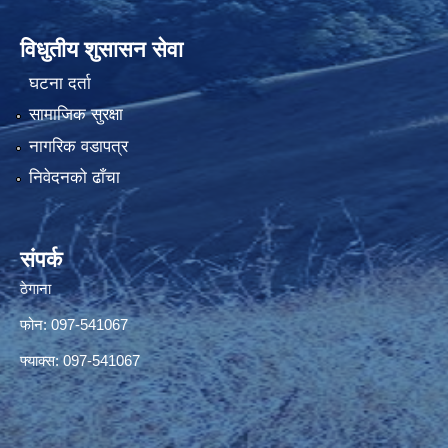
विधुतीय शुसासन सेवा
घटना दर्ता
सामाजिक सुरक्षा
नागरिक वडापत्र
निवेदनको ढाँचा
संपर्क
ठेगाना
फोन: 097-541067
फ्याक्स: 097-541067