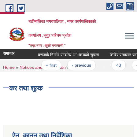
Skip to main content
बडीमालिका नगरपालिका , नगर कार्यपालिकाको
कार्यालय ,सुदुर पश्चिम प्रदेश
"समृद्द नगर : खुसी नगरबासी "
समाचार
बसपार्क निर्माण सम्बन्धि अाशयकाे सुचना
शिविर संचालन सम्बन्ध
Pages
« first
‹ previous
…
43
44
You are here
Home
»
Notices and Information
» कर तथा शुल्क
कर तथा शुल्क
ऐन, कानून तथा निर्देशिका