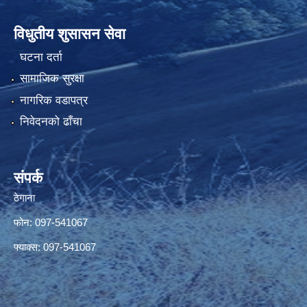
विधुतीय शुसासन सेवा
घटना दर्ता
सामाजिक सुरक्षा
नागरिक वडापत्र
निवेदनको ढाँचा
संपर्क
ठेगाना
फोन: 097-541067
फ्याक्स: 097-541067