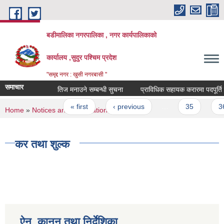
Skip to main content
बडीमालिका नगरपालिका , नगर कार्यपालिकाको
कार्यालय ,सुदुर पश्चिम प्रदेश
"समृद्द नगर : खुसी नगरबासी "
समाचार
तिज मनाउने सम्बन्धी सुचना
प्राविधिक सहायक करारमा पदपूर्ति गर्न
Pages
« first
‹ previous
…
35
36
You are here
Home
»
Notices and Information
» कर तथा शुल्क
कर तथा शुल्क
ऐन, कानून तथा निर्देशिका