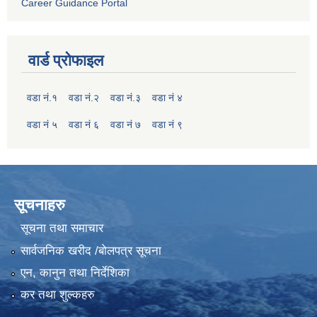
Career Guidance Portal
वार्ड प्रोफाइल
वडा नं.१
वडा नं.२
वडा नं.३
वडा नं ४
वडा नं ५
वडा नं ६
वडा नं ७
वडा नं ९
सूचनाहरु
सूचना तथा समाचार
सार्वजनिक खरीद /बोलपत्र सूचना
एन, कानुन तथा निर्देशिका
कर तथा शुल्कहरु