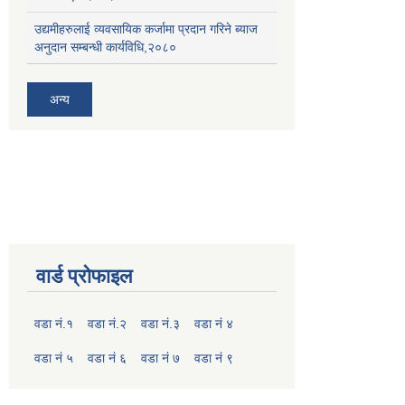
उद्यमीहरुलाई व्यवसायिक कर्जामा प्रदान गरिने ब्याज
अनुदान सम्बन्धी कार्यविधि,२०८०
अन्य
वार्ड प्रोफाइल
वडा नं.१
वडा नं.२
वडा नं.३
वडा नं ४
वडा नं ५
वडा नं ६
वडा नं ७
वडा नं ९