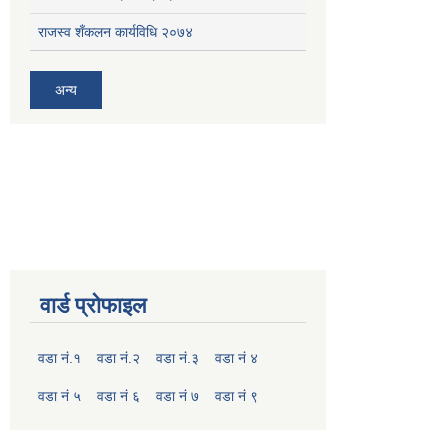
राजस्व शँकलन कार्यविधि २०७४
अन्य
वार्ड प्रोफाइल
वडा नं.१
वडा नं.२
वडा नं.३
वडा नं ४
वडा नं ५
वडा नं ६
वडा नं ७
वडा नं ९