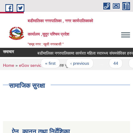
Skip to main content
बडीमालिका नगरपालिका , नगर कार्यपालिकाको
कार्यालय ,सुदुर पश्चिम प्रदेश
"समृद्द नगर : खुसी नगरबासी "
समाचार
बडीमालिका नगरपालिकामा कार्यरत महिला स्वास्थ्य संयमसेविका हरुको 
Pages
« first
‹ previous
…
44
45
You are here
Home
»
eGov services
» सामाजिक सुरक्षा
सामाजिक सुरक्षा
ऐन, कानून तथा निर्देशिका