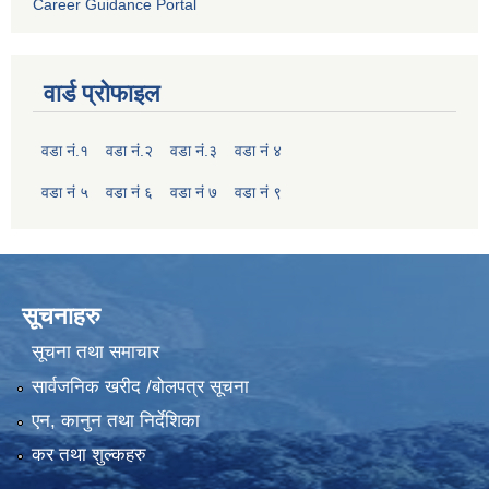
Career Guidance Portal
वार्ड प्रोफाइल
वडा नं.१
वडा नं.२
वडा नं.३
वडा नं ४
वडा नं ५
वडा नं ६
वडा नं ७
वडा नं ९
सूचनाहरु
सूचना तथा समाचार
सार्वजनिक खरीद /बोलपत्र सूचना
एन, कानुन तथा निर्देशिका
कर तथा शुल्कहरु