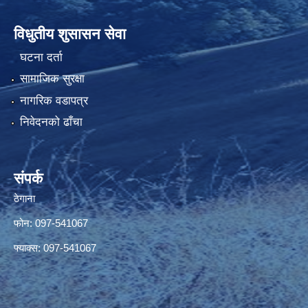
विधुतीय शुसासन सेवा
घटना दर्ता
सामाजिक सुरक्षा
नागरिक वडापत्र
निवेदनको ढाँचा
संपर्क
ठेगाना
फोन: 097-541067
फ्याक्स: 097-541067