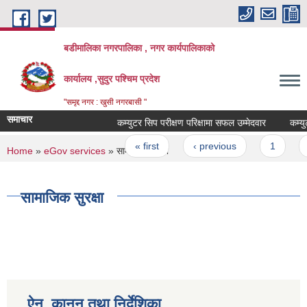
Skip to main content
बडीमालिका नगरपालिका , नगर कार्यपालिकाको
कार्यालय ,सुदुर पश्चिम प्रदेश
"समृद्द नगर : खुसी नगरबासी "
समाचार
कम्युटर सिप परीक्षण परिक्षामा सफल उम्मेदवार
कम्युटर
Pages
« first
‹ previous
1
2
You are here
Home
»
eGov services
» सामाजिक सुरक्षा
सामाजिक सुरक्षा
ऐन, कानून तथा निर्देशिका