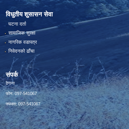
विधुतीय शुसासन सेवा
घटना दर्ता
सामाजिक सुरक्षा
नागरिक वडापत्र
निवेदनको ढाँचा
संपर्क
ठेगाना
फोन: 097-541067
फ्याक्स: 097-541067