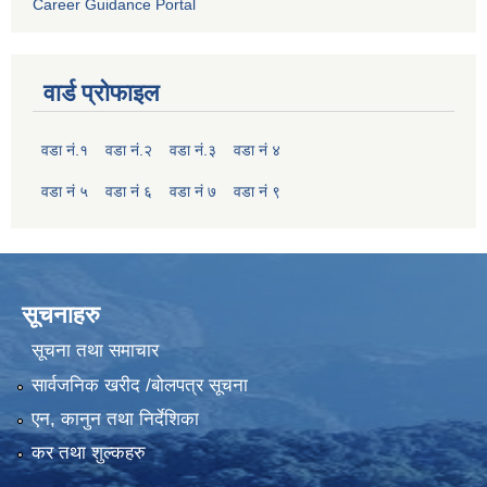
Career Guidance Portal
वार्ड प्रोफाइल
वडा नं.१
वडा नं.२
वडा नं.३
वडा नं ४
वडा नं ५
वडा नं ६
वडा नं ७
वडा नं ९
सूचनाहरु
सूचना तथा समाचार
सार्वजनिक खरीद /बोलपत्र सूचना
एन, कानुन तथा निर्देशिका
कर तथा शुल्कहरु