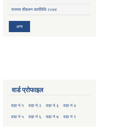
राजस्व शँकलन कार्यविधि २०७४
अन्य
वार्ड प्रोफाइल
वडा नं.१
वडा नं.२
वडा नं.३
वडा नं ४
वडा नं ५
वडा नं ६
वडा नं ७
वडा नं ९