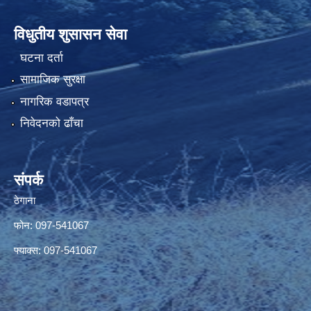
विधुतीय शुसासन सेवा
घटना दर्ता
सामाजिक सुरक्षा
नागरिक वडापत्र
निवेदनको ढाँचा
संपर्क
ठेगाना
फोन: 097-541067
फ्याक्स: 097-541067