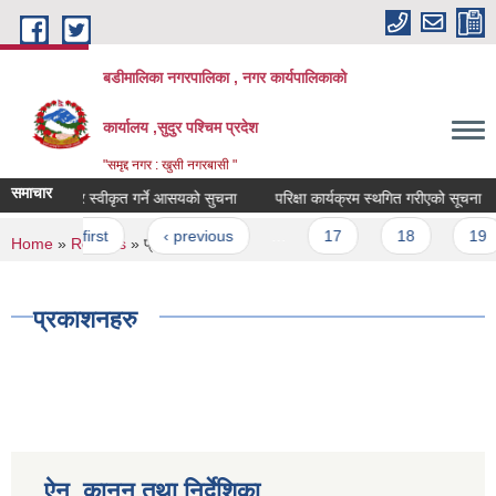
Skip to main content
बडीमालिका नगरपालिका , नगर कार्यपालिकाको
कार्यालय ,सुदुर पश्चिम प्रदेश
"समृद्द नगर : खुसी नगरबासी "
समाचार
बोलपत्र स्वीकृत गर्ने आसयको सुचना
परिक्षा कार्यक्रम स्थगित गरीएको सूचना
Pages
« first
‹ previous
…
17
18
19
You are here
Home
»
Reports
» प्रकाशनहरु
प्रकाशनहरु
ऐन, कानून तथा निर्देशिका