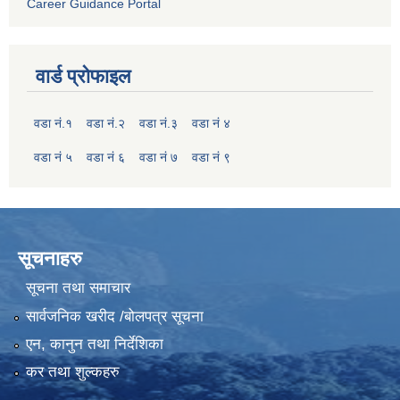
Career Guidance Portal
वार्ड प्रोफाइल
वडा नं.१
वडा नं.२
वडा नं.३
वडा नं ४
वडा नं ५
वडा नं ६
वडा नं ७
वडा नं ९
सूचनाहरु
सूचना तथा समाचार
सार्वजनिक खरीद /बोलपत्र सूचना
एन, कानुन तथा निर्देशिका
कर तथा शुल्कहरु