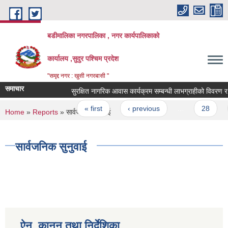
Skip to main content
बडीमालिका नगरपालिका , नगर कार्यपालिकाको
कार्यालय ,सुदुर पश्चिम प्रदेश
"समृद्द नगर : खुसी नगरबासी "
समाचार
सुरक्षित नागरिक आवास कार्यक्रम सम्बन्धी लाभग्राहीको विवरण र स
Pages
« first
‹ previous
…
28
You are here
Home
»
Reports
» सार्वजनिक सुनुवाई
सार्वजनिक सुनुवाई
ऐन, कानून तथा निर्देशिका