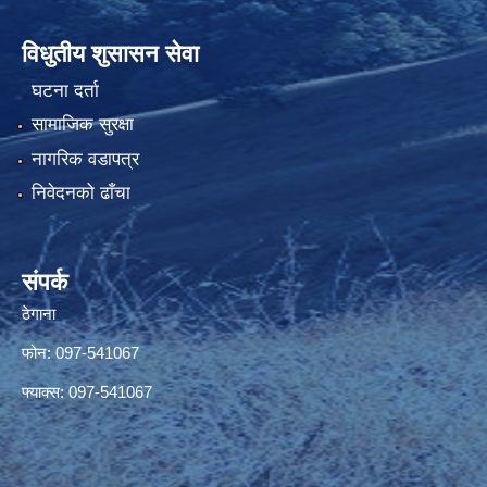
विधुतीय शुसासन सेवा
घटना दर्ता
सामाजिक सुरक्षा
नागरिक वडापत्र
निवेदनको ढाँचा
संपर्क
ठेगाना
फोन: 097-541067
फ्याक्स: 097-541067