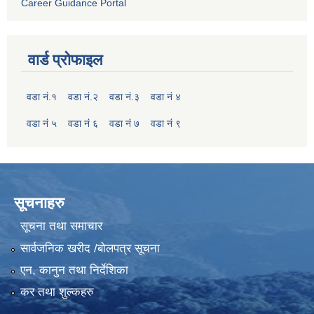
Career Guidance Portal
वार्ड प्रोफाइल
वडा नं.१
वडा नं.२
वडा नं.३
वडा नं ४
वडा नं ५
वडा नं ६
वडा नं ७
वडा नं ९
सूचनाहरु
सूचना तथा समाचार
सार्वजनिक खरीद /बोलपत्र सूचना
एन, कानुन तथा निर्देशिका
कर तथा शुल्कहरु