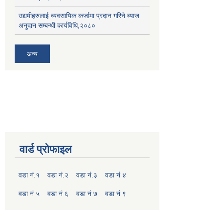
उद्यमीहरुलाई व्यवसायिक कर्जामा प्रदान गरिने ब्याज
अनुदान सम्बन्धी कार्यविधि,२०८०
अन्य
वार्ड प्रोफाइल
वडा नं.१
वडा नं.२
वडा नं.३
वडा नं ४
वडा नं ५
वडा नं ६
वडा नं ७
वडा नं ९