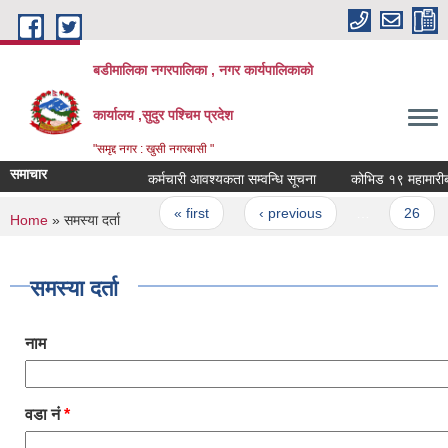
Skip to main content
बडीमालिका नगरपालिका , नगर कार्यपालिकाको
कार्यालय ,सुदुर पश्चिम प्रदेश
"समृद्द नगर : खुसी नगरबासी "
समाचार
कर्मचारी आवश्यकता सम्वन्धि सूचना
कोभिड १९ महामारीबाट प
Pages
« first
‹ previous
…
26
You are here
Home
» समस्या दर्ता
समस्या दर्ता
नाम
वडा नं
*