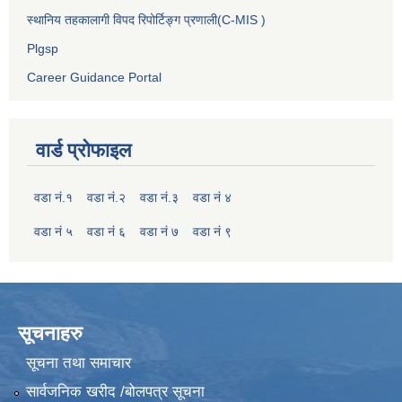
स्थानिय तहकालागी विपद रिपोर्टिङ्ग प्रणाली(C-MIS )
Plgsp
Career Guidance Portal
वार्ड प्रोफाइल
वडा नं.१
वडा नं.२
वडा नं.३
वडा नं ४
वडा नं ५
वडा नं ६
वडा नं ७
वडा नं ९
सूचनाहरु
सूचना तथा समाचार
सार्वजनिक खरीद /बोलपत्र सूचना