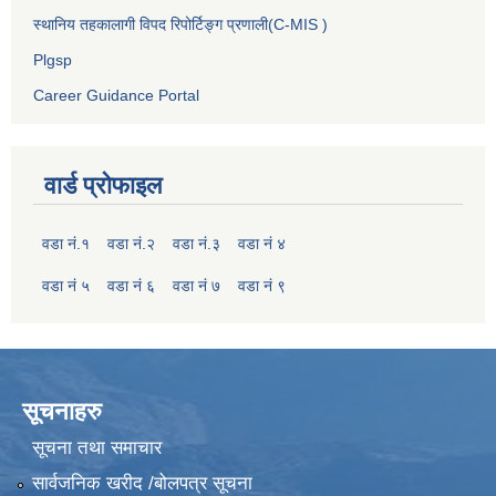
स्थानिय तहकालागी विपद रिपोर्टिङ्ग प्रणाली(C-MIS )
Plgsp
Career Guidance Portal
वार्ड प्रोफाइल
वडा नं.१
वडा नं.२
वडा नं.३
वडा नं ४
वडा नं ५
वडा नं ६
वडा नं ७
वडा नं ९
सूचनाहरु
सूचना तथा समाचार
सार्वजनिक खरीद /बोलपत्र सूचना