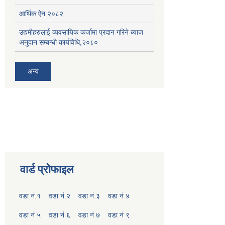
आर्थिक ऐन २०८२
उद्यमीहरुलाई व्यवसायिक कर्जामा प्रदान गरिने ब्याज
अनुदान सम्बन्धी कार्यविधि,२०८०
अन्य
वार्ड प्रोफाइल
वडा नं.१
वडा नं.२
वडा नं.३
वडा नं ४
वडा नं ५
वडा नं ६
वडा नं ७
वडा नं ९