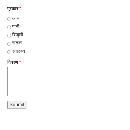
प्रकार
*
अन्य
पानी
बिजुली
सडक
स्वास्थ्य
विवरण
*