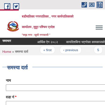
Skip to main content
बडीमालिका नगरपालिका , नगर कार्यपालिकाको
कार्यालय ,सुदुर पश्चिम प्रदेश
"समृद्द नगर : खुसी नगरबासी "
समाचार
आर्थिक ऐन २०८२
कार्यादेशबिना भएगरेका कामकाजको भुक्त
Pages
« first
‹ previous
…
5
You are here
Home
» समस्या दर्ता
समस्या दर्ता
नाम
वडा नं
*