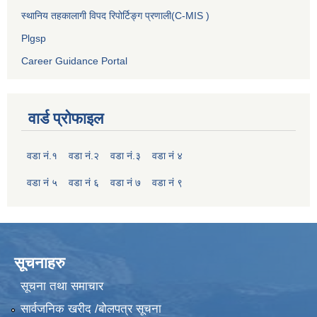
स्थानिय तहकालागी विपद रिपोर्टिङ्ग प्रणाली(C-MIS )
Plgsp
Career Guidance Portal
वार्ड प्रोफाइल
वडा नं.१
वडा नं.२
वडा नं.३
वडा नं ४
वडा नं ५
वडा नं ६
वडा नं ७
वडा नं ९
सूचनाहरु
सूचना तथा समाचार
सार्वजनिक खरीद /बोलपत्र सूचना