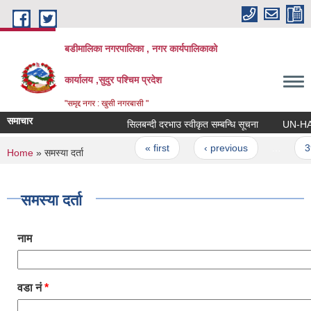
Skip to main content
बडीमालिका नगरपालिका , नगर कार्यपालिकाको
कार्यालय ,सुदुर पश्चिम प्रदेश
"समृद्द नगर : खुसी नगरबासी "
समाचार
सिलबन्दी दरभाउ स्वीकृत सम्बन्धि सूचना
UN-HABITAT
Pages
« first
‹ previous
…
39
You are here
Home
» समस्या दर्ता
समस्या दर्ता
नाम
वडा नं
*