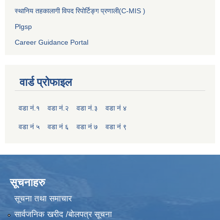
स्थानिय तहकालागी विपद रिपोर्टिङ्ग प्रणाली(C-MIS )
Plgsp
Career Guidance Portal
वार्ड प्रोफाइल
वडा नं.१
वडा नं.२
वडा नं.३
वडा नं ४
वडा नं ५
वडा नं ६
वडा नं ७
वडा नं ९
सूचनाहरु
सूचना तथा समाचार
सार्वजनिक खरीद /बोलपत्र सूचना