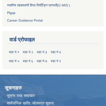
स्थानिय तहकालागी विपद रिपोर्टिङ्ग प्रणाली(C-MIS )
Plgsp
Career Guidance Portal
वार्ड प्रोफाइल
वडा नं.१
वडा नं.२
वडा नं.३
वडा नं ४
वडा नं ५
वडा नं ६
वडा नं ७
वडा नं ९
सूचनाहरु
सूचना तथा समाचार
सार्वजनिक खरीद /बोलपत्र सूचना