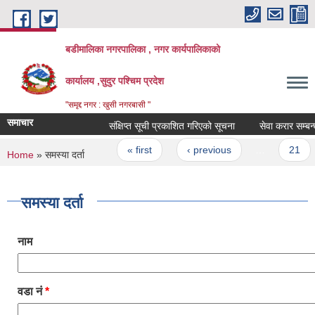
Skip to main content
बडीमालिका नगरपालिका , नगर कार्यपालिकाको
कार्यालय ,सुदुर पश्चिम प्रदेश
"समृद्द नगर : खुसी नगरबासी "
समाचार
संक्षिप्त सूची प्रकाशित गरिएको सूचना
सेवा 
Pages
« first
‹ previous
…
21
You are here
Home
» समस्या दर्ता
समस्या दर्ता
नाम
वडा नं
*