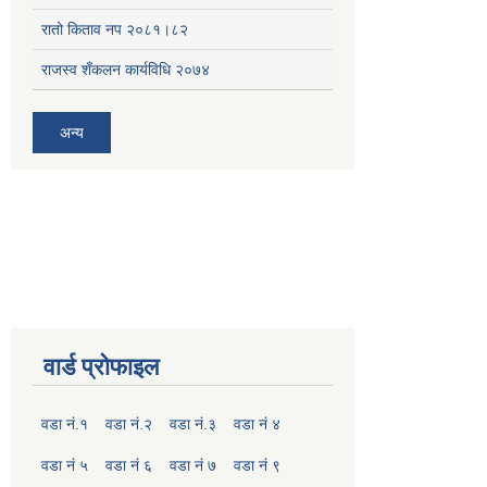
रातो किताव नप २०८१।८२
राजस्व शँकलन कार्यविधि २०७४
अन्य
वार्ड प्रोफाइल
वडा नं.१
वडा नं.२
वडा नं.३
वडा नं ४
वडा नं ५
वडा नं ६
वडा नं ७
वडा नं ९