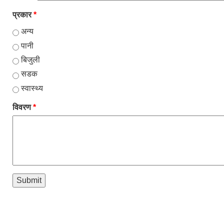
प्रकार
*
अन्य
पानी
बिजुली
सडक
स्वास्थ्य
विवरण
*