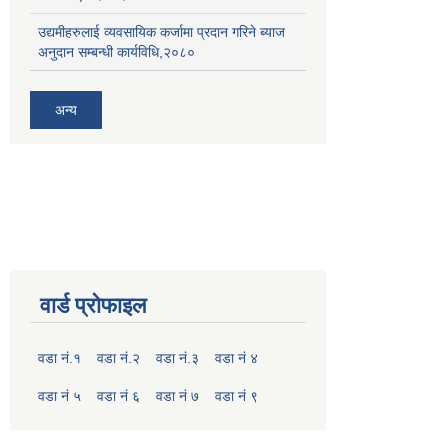
उद्यमीहरुलाई व्यवसायिक कर्जामा प्रदान गरिने ब्याज
अनुदान सम्बन्धी कार्यविधि,२०८०
अन्य
वार्ड प्रोफाइल
वडा नं.१
वडा नं.२
वडा नं.३
वडा नं ४
वडा नं ५
वडा नं ६
वडा नं ७
वडा नं ९