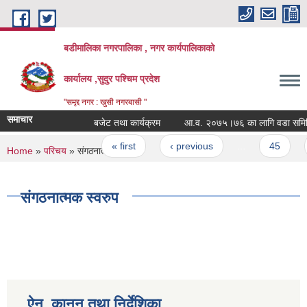
Skip to main content
बडीमालिका नगरपालिका , नगर कार्यपालिकाको
कार्यालय ,सुदुर पश्चिम प्रदेश
"समृद्द नगर : खुसी नगरबासी "
समाचार
बजेट तथा कार्यक्रम
आ.व. २०७५।७६ का लागि वडा समितिबाट
Pages
« first
‹ previous
…
45
You are here
Home
»
परिचय
» संगठनात्मक स्वरुप
संगठनात्मक स्वरुप
ऐन, कानून तथा निर्देशिका