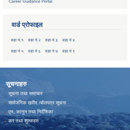
Career Guidance Portal
वार्ड प्रोफाइल
वडा नं.१
वडा नं.२
वडा नं.३
वडा नं ४
वडा नं ५
वडा नं ६
वडा नं ७
वडा नं ९
सूचनाहरु
सूचना तथा समाचार
सार्वजनिक खरीद /बोलपत्र सूचना
एन, कानुन तथा निर्देशिका
कर तथा शुल्कहरु