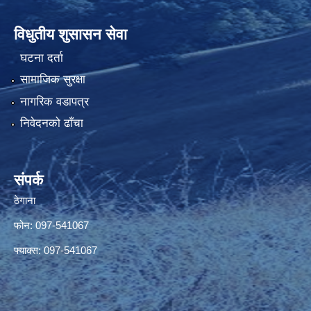
विधुतीय शुसासन सेवा
घटना दर्ता
सामाजिक सुरक्षा
नागरिक वडापत्र
निवेदनको ढाँचा
संपर्क
ठेगाना
फोन: 097-541067
फ्याक्स: 097-541067