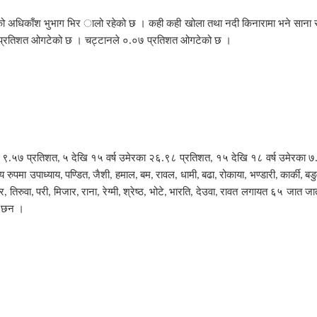
ाको अधिकाँश भुभाग भिर ालो रहेको छ । कही कही खोला तथा नदी किनारामा भने सान
३ प्रतिशत ओगटेको छ । चट्टानले ०.०७ प्रतिशत ओगटेको छ ।
ा ९.५७ प्रतिशत
५ देखि १५ वर्ष उमेरका २६.९८ प्रतिशत
१५ देखि १८ वर्ष उमेरका ७
,
,
रुपमा उपाध्याय
पण्डित
जैशी
हमाल
बम
रावल
धामी
बढा
रोकाया
भण्डारी
कार्की
बड
,
,
,
,
,
,
,
,
,
,
,
ार
तिरुवा
परी
मिजार
राना
रेग्मी
श्रेष्ठ
भोटे
भारति
देउवा
रावत लगायत ६५ जात जाती
,
,
,
,
,
,
,
,
,
,
ा छन ।