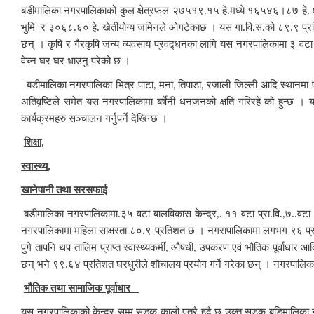
बडी
मालिका नगरपालिकाको कुल क्षेत्रफल २७५१९.१५ हे.मध्ये १६५४६।८७ हे. 
भुमि र ३०६८.६० हे. खेतीयोग्य जमिनले ओगटेकाछ । यस गा.वि.स.को ८९.९ प्रति
छन् । कृषि र गैरकृषि जन्य व्यवसाय प्रवद्र्धनका लागि यस नगरपालिकामा ३ वटा 
वेच्न घर घर धाउनु परेको छ ।
बडी
मालिका नगरपालिका भित्र पाटा
मना
तिपाडा
रजाली जिल्ली आदि स्थानमा पह
,
,
,
अतिवृष्टिले समेत यस नगरपालिकामा बर्षेनी धनजनको क्षति गरिरहे को हुन्छ 
कार्यक्रमहरु सञ्चालन गर्नुपर्ने देखिन्छ ।
शिक्षा
,
स्वास्थ्य
,
खानेपानी तथा सरसफाई
बडी
मालिका नगरपालिकामा.३५ वटा बालविकास केन्द्र
११ वटा प्रा.वि.
७..वटा
,.
,
नगरपालिकामा महिला साक्षरता ८०.९ प्रतिशत छ । नगरापालिकामा लगभग ९६ प्रतिशत
पुगे तापनि थप तालिम प्राप्त स्वास्थ्यकर्मी
औषधी
उपकरण एवं भौतिक पूर्वाधार आदि
,
,
छन् भने ९९.६४ प्रतिशत घरधुरीले शौचालय प्रयोग गर्ने गरेका छन् । नगरपालिकामा
भौतिक तथा सामाजिक पूर्वाधार
यस नगरपालिकाको केन्द्र सम्म सडक कालो पत्रै हुदै छ उक्त सडक बडिमालिका नग