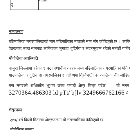
मार्तडी
9
नामाकरण
बडिमालिका नगरपालिकाको नाम बडिमालिका माताको नाम संग जोडिएको छ । साविकक
वैठकबाट उक्त नामबाट साविकका जुगाडा
वुढिगंगा र सदरमुकाम रहेको मार्तडी ग
,
भौगोलिक अवस्थिति
बाजुरा जिल्लामा रहेका ९ वटा स्थानीय तहहरु मध्य बडिमालिका नगरपालिका पनि 
गाउपालिका र वुढिनन्दा नगरपालिका र दक्षिणमा त्रिवेण्ी नगरपालिका सँग जो
यस नगरको अधिकाँश भूभाग उच्च पहाडी क्षेत्र भित्र पर्दछ । यो नग
3270364.486303
ld pTt/ b]lv
3249666762166
मि
क्षेत्रफल
२७६ वर्ग किलो मिटरमा क्षेत्रफलमा यो नगरपालिका फैलिएको छ ।
भौगोलिक स्वरुप