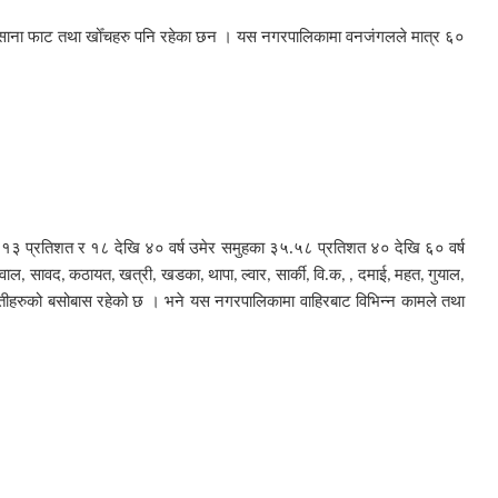
ा साना फाट तथा खोँचहरु पनि रहेका छन । यस नगरपालिकामा वनजंगलले मात्र ६०
.१३ प्रतिशत र १८ देखि ४० वर्ष उमेर समुहका ३५.५८ प्रतिशत ४० देखि ६० वर्ष
ुवाल
सावद
कठायत
खत्री
खडका
थापा
ल्वार
सार्की
वि.क
दमाई
महत
गुयाल
,
,
,
,
,
,
,
,
, ,
,
,
,
हरुको बसोबास रहेको छ । भने यस नगरपालिकामा वाहिरबाट विभिन्न कामले तथा