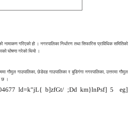
को नामाकण गरिएको हो । नगरपालिका निर्धारण तथा सिफारिस प्राविधिक समितिको
काको घोषणा गरेको थियो ।
िममा गौमुल गाउपालिका
छेडेदह गाउपालिका र बुडिगंगा नगरपालिका
उत्तरमा गौमुल
,
,
ो छ ।
04677
ld=k"jL{ b]zfGt/ ;Dd km}lnPsf] 5 eg]