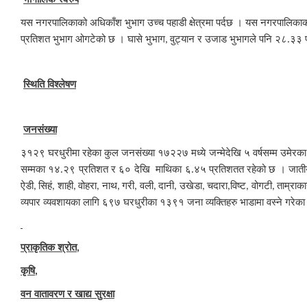
यस नगरपालिकाको अधिकाँश भुभाग उच्च पहाडी क्षेत्रमा पर्दछ । यस नगरपालिक
प्रतिशत भुभाग ओगटेको छ । घासे भुभाग
वुट्यान र उजाड भुभागले पनि २८.३
,
स्थिति विश्लेषण
जनसंख्या
३१२९ घरधुरीमा रहेका कुल जनसंख्या १७२२७ मध्ये जन्मेदेखि ५ वर्षसम्म उमेरक
सम्मका १४.२९ प्रतिशत र ६० देखि माथिका ६.४५ प्रतिशतत रहेको छ । जातीय 
ऐडी
सिहं
शाही
वोहरा
नाथ
गरी
वली
दानी
उखेडा
चदारा
विष्ट
वोगटी
ताम्राक
,
,
,
,
,
,
,
,
,
,
,
,
व्यपार व्यवशायका लागि ६९७ घरधुरीका १३९१ जना व्यक्तिहरु भाडामा वस्ने गरेक
प्राकृतिक श्रोत
,
कृषि
,
वन वातावरण र खाद्य सुरक्षा