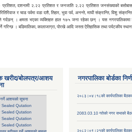
९० प्रतिशत
दशनामी २.२२ प्रतिशत र जनजाति २.२२ प्रतिशत जनसंख्याको बसोबास
,
तिरिवाज र चाड पर्वमा वडा दशै
तिहार
भुवा पर्व
अनन्ते
माघी संक्रान्ति
विशु संक्रन्ति
,
,
,
,
,
ने गर्दछन् । क्षमता भएका व्यक्तिहरु हाल १७५ जना रहेका छन् । यस नगरपालिकामा 
्ने गरिन्छ । बडिमालिका
कालाजाग्रा
पोरखे आदि जस्ता ऐतिहासिक तथा पर्यटकीय स्था
,
,
िक खरीद/बोलपत्र/आशय
नगरपालिका बोर्डका निर्
ना
२०८३।०४।१८को कार्यपालिका बैठकको
 गर्ने आशयको सूचना
r Sealed Qutation
r Sealed Qutation
2083.03.10 गतेको नगर सभाको बैठक
r Sealed Qutation
r Sealed Qutation
२०८२।०९।२१को कार्यपालिका बैठकको
पत्र स्वीकृत गर्ने आशयको सूचना