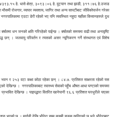
४३९३.१५ हे. धासे क्षेत्र
३०९३।०६ हे. वुट्यान तथा झाडी
३११।७६ हे.उजाड
,
,
ा मौसमी रोजगार
व्यापार व्यवशाय
जागिर तथा अन्य सापटीबाट जीविकोपार्जन गरेका
,
,
गरपालिकामा एउटा डेरी रहेको भए पनि व्यवस्थित नहुदा यहाँका किसानहरुले दुध
बर्षातमा धन जनको क्षति गरिरहेको पाईन्छ । बर्षातको समयमा वाढी तथा अनावृष्टि
 छन् । जलवायु परिवर्तन र त्यसको असर न्यूनिकरण गर्ने संस्थागत एवं विशेष
वटा भवन र २५३ वटा कक्षा कोठा रहेका छन् । ८४.७. प्रतिशत साक्षरता रहेको यस
 आएको देखिन्छ । नगरपालिकाबाट स्वास्थ्य सेवाको पहुँच औषत आधा घण्टाको समयमा
 प्रभावित देखिन्छ । पाइपद्धारा वितरित खानेपानी ९६.६ प्रतिशत घरधुरीले पाएका
 शुरु भएको छ । मार्तडी देखि भौनेरा सम्म कच्ची सडक खनिएको छ भने भौनेराबाट