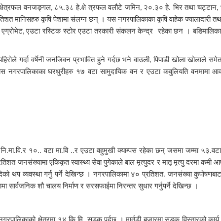
क्षेत्रफल वनजङ्गल
८५.३८ हे.क्षे त्रफल वलौटे जमिन
२०.३० हे. भिर तथा चट्टान
,
,
,
शत मानिसहरु कृषि पेशामा संलग्न छन् । यस नगरपालिकाका कृषि वाहेक ज्यालादारी तथ
एग्रोभेट
एउटा रस्टिक स्टोर एउटा तरकारी संकलन केन्द्र रहेका छन । बडिमालिका न
,
िरोले गर्दा वर्षेनी जनजिवन प्रभावित हुने गर्दछ भने वाउली
पिपाडी खोला खोलाले समेत 
,
। यस नगरपालिकाका घरधुरीहरु १७ वटा सामुदायिक वन र एउटा कवुलियति वनमामा आवद्ध
 नि.मा.वि.र १०.. वटा मा.वि ..र एउटा वहुमुखी क्याम्पस रहेका छन् जसमा जम्मा ५३.
 जनसंख्यामा एकिकृत स्वास्थ्य सेवा पुगेकाले बाल मृत्युदर र मातृ मृत्यु दरमा कमी
को थप व्यवस्था गर्नु पर्ने देखिन्छ । नगरपालिकामा ४० प्रतिशत. जनसंख्या कुपोषणबाट
 सार्वजनिक शौ चालय निर्माण र सरसफाईमा निरन्तर सुधार गर्नुपर्ने देखिन्छ ।
रपालिकाको क्षेत्रमा १४ कि.मि. सडक पर्दछ । मार्तडी बजारमा सडक विस्तारको कार्य