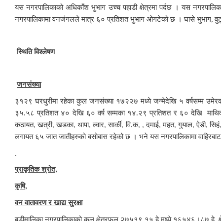
यस नगरपालिकाको अधिकाँश भुभाग उच्च पहाडी क्षेत्रमा पर्दछ । यस नगरपाल
नगरपालिकामा वनजंगलले मात्र ६० प्रतिशत भुभाग ओगटेको छ । घासे भुभाग
वु
,
स्थिति विश्लेषण
जनसंख्या
३१२९ घरधुरीमा रहेका कुल जनसंख्या १७२२७ मध्ये जन्मेदेखि ५ वर्षसम्म उमे
३५.५८ प्रतिशत ४० देखि ६० वर्ष सम्मका १४.२९ प्रतिशत र ६० देखि माथिक
कठायत
खत्री
खडका
थापा
ल्वार
सार्की
वि.क
दमाई
महत
गुयाल
ऐडी
सिहं
,
,
,
,
,
,
, ,
,
,
,
,
लगायत ६५ जात जातीहरुको बसोबास रहेको छ । भने यस नगरपालिकामा वाहिरबाट वि
प्राकृतिक श्रोत
,
कृषि
,
वन वातावरण र खाद्य सुरक्षा
बडी
मालिका नगरपालिकाको कुल क्षेत्रफल २७५१९.१५ हे.मध्ये १६५४६।८७ हे. 