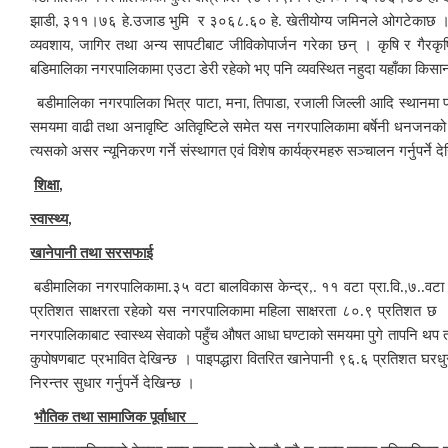
झाडी
३११।७६ हे.उजाड भुमि र ३०६८.६० हे. खेतीयोग्य जमिनले ओगटेकाछ । यस
,
व्यवशाय
जागिर तथा अन्य सापटीबाट जीविकोपार्जन गरेका छन् । कृषि र गैरकृष
,
बडिमालिका नगरपालिकामा एउटा डेरी रहेको भए पनि व्यवस्थित नहुदा यहाँका किसान
बडी
मालिका नगरपालिका भित्र पाटा
मना
तिपाडा
रजाली जिल्ली आदि स्थानमा पहि
,
,
,
समयमा वाढी तथा अनावृष्टि अतिवृष्टिले समेत यस नगरपालिकामा बर्षेनी धनजनको
त्यसको असर न्यूनिकरण गर्ने संस्थागत एवं विशेष कार्यक्रमहरु सञ्चालन गर्नुपर्ने द
शिक्षा
,
स्वास्थ्य
,
खानेपानी तथा सरसफाई
बडी
मालिका नगरपालिकामा.३५ वटा बालविकास केन्द्र
११ वटा प्रा.वि.
७..वटा
,.
,
प्रतिशत साक्षरता रहेको यस नगरपालिकामा महिला साक्षरता ८०.९ प्रतिशत छ । 
नगरपालिकाबाट स्वास्थ्य सेवाको पहुँच औषत आधा घण्टाको समयमा पुगे तापनि थप तालिम
कुपोषणबाट प्रभावित देखिन्छ । पाइपद्धारा वितरित खानेपानी ९६.६ प्रतिशत घर
निरन्तर सुधार गर्नुपर्ने देखिन्छ ।
भौतिक तथा सामाजिक पूर्वाधार