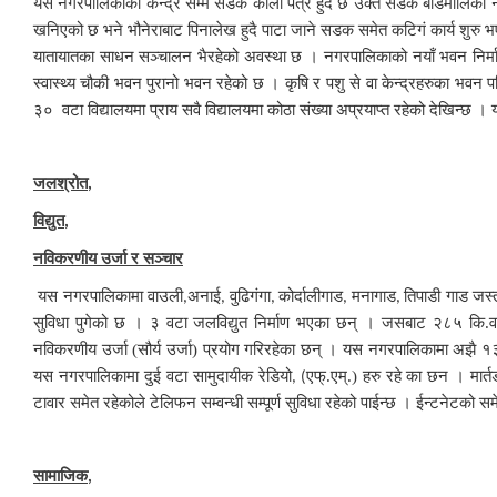
यस नगरपालिकाको केन्द्र सम्म सडक कालो पत्रै हुदै छ उक्त सडक बडिमालिका नगर
खनिएको छ भने भौनेराबाट पिनालेख हुदै पाटा जाने सडक समेत कटिगं कार्य शुरु भएक
यातायातका साधन सञ्चालन भैरहेको अवस्था छ । नगरपालिकाको नयाँ भवन निर्मा
स्वास्थ्य चौकी भवन पुरानो भवन रहेको छ । कृषि र पशु से वा केन्द्रहरुका भव
३० वटा विद्यालयमा प्राय सवै विद्यालयमा कोठा संख्या अप्रयाप्त रहेको देखिन
जलश्रोत
,
विद्युत
,
नविकरणीय उर्जा र सञ्चार
यस नगरपालिकामा वाउली
अनाई
वुढिगंगा
कोर्दालीगाड
मनागाड
तिपाडी गाड जस्
,
,
,
,
,
सुविधा पुगेको छ । ३ वटा जलविद्युत निर्माण भएका छन् । जसबाट २८५ कि.वा
नविकरणीय उर्जा (सौर्य उर्जा) प्रयोग गरिरहेका छन् । यस नगरपालिकामा अझै १३
यस नगरपालिकामा दुई वटा सामुदायीक रेडियो
एफ्.एम्.) हरु रहे का छन । मार
, (
टावार समेत रहेकोले टेलिफन सम्वन्धी सम्पूर्ण सुविधा रहेको पाईन्छ । ईन्टनेटको स
सामाजिक
,