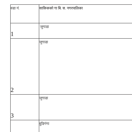
वडा नं.
साकिकको गा बि. स. नगरपालिका
जुगाडा
1
जुगाडा
2
जुगाडा
3
वुडिगंगा