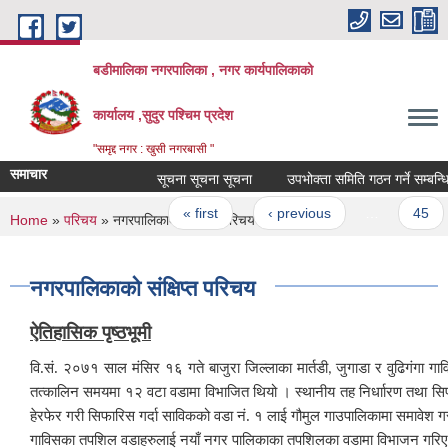
Skip to main content
बडीमालिका नगरपालिका , नगर कार्यपालिकाको
कार्यालय ,सुदुर पश्चिम प्रदेश
"समृद्द नगर : खुसी नगरबासी "
समाचार
सूचना सूचना सूचना
उपभोक्ता समिति गठन गर्ने सम्बन्धि सुच
Pages
« first
‹ previous
…
45
You are here
Home
»
परिचय
» नगरपालिकाको संक्षिप्त परिचय
नगरपालिकाको संक्षिप्त परिचय
ऐतिहासिक पृष्ठभूमी
वि.सं. २०७१ साल मंसिर १६ गते बाजुरा जिल्लाका मार्तडी
जुगाडा र वुढिगंगा ग
,
तत्कालिन समयमा १२ वटा वडामा विभाजित थियो । स्थानीय तह निर्धाारण तथा
हेरफेर गरी सिफारिस गर्दा साविकको वडा नं. १ लाई गौमुल गाउपालिकामा समाव
गाविसका तपशिल वडाहरुलाई नयाँ नगर पालिकाका तपशिलका वडामा विभाजन गरि