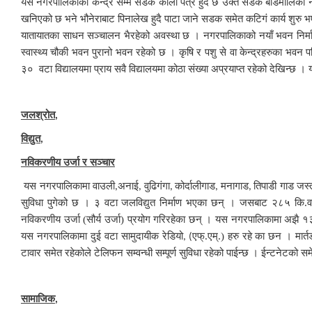
यस नगरपालिकाको केन्द्र सम्म सडक कालो पत्रै हुदै छ उक्त सडक बडिमालिका नगर
खनिएको छ भने भौनेराबाट पिनालेख हुदै पाटा जाने सडक समेत कटिगं कार्य शुरु भएक
यातायातका साधन सञ्चालन भैरहेको अवस्था छ । नगरपालिकाको नयाँ भवन निर्मा
स्वास्थ्य चौकी भवन पुरानो भवन रहेको छ । कृषि र पशु से वा केन्द्रहरुका भव
३० वटा विद्यालयमा प्राय सवै विद्यालयमा कोठा संख्या अप्रयाप्त रहेको देखिन
जलश्रोत
,
विद्युत
,
नविकरणीय उर्जा र सञ्चार
यस नगरपालिकामा वाउली
अनाई
वुढिगंगा
कोर्दालीगाड
मनागाड
तिपाडी गाड जस्
,
,
,
,
,
सुविधा पुगेको छ । ३ वटा जलविद्युत निर्माण भएका छन् । जसबाट २८५ कि.वा
नविकरणीय उर्जा (सौर्य उर्जा) प्रयोग गरिरहेका छन् । यस नगरपालिकामा अझै १३
यस नगरपालिकामा दुई वटा सामुदायीक रेडियो
एफ्.एम्.) हरु रहे का छन । मार
, (
टावार समेत रहेकोले टेलिफन सम्वन्धी सम्पूर्ण सुविधा रहेको पाईन्छ । ईन्टनेटको स
सामाजिक
,