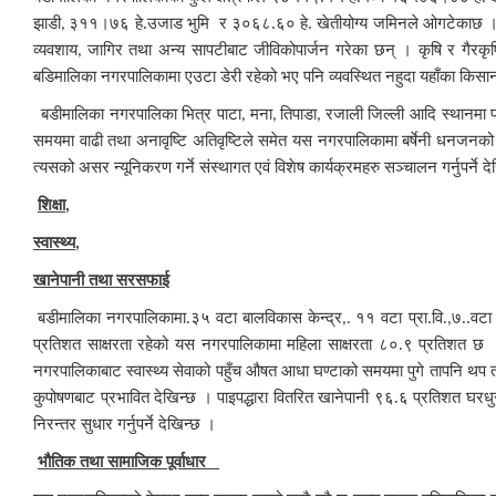
झाडी
३११।७६ हे.उजाड भुमि र ३०६८.६० हे. खेतीयोग्य जमिनले ओगटेकाछ । यस
,
व्यवशाय
जागिर तथा अन्य सापटीबाट जीविकोपार्जन गरेका छन् । कृषि र गैरकृष
,
बडिमालिका नगरपालिकामा एउटा डेरी रहेको भए पनि व्यवस्थित नहुदा यहाँका किसान
बडी
मालिका नगरपालिका भित्र पाटा
मना
तिपाडा
रजाली जिल्ली आदि स्थानमा पहि
,
,
,
समयमा वाढी तथा अनावृष्टि अतिवृष्टिले समेत यस नगरपालिकामा बर्षेनी धनजनको
त्यसको असर न्यूनिकरण गर्ने संस्थागत एवं विशेष कार्यक्रमहरु सञ्चालन गर्नुपर्ने द
शिक्षा
,
स्वास्थ्य
,
खानेपानी तथा सरसफाई
बडी
मालिका नगरपालिकामा.३५ वटा बालविकास केन्द्र
११ वटा प्रा.वि.
७..वटा
,.
,
प्रतिशत साक्षरता रहेको यस नगरपालिकामा महिला साक्षरता ८०.९ प्रतिशत छ । 
नगरपालिकाबाट स्वास्थ्य सेवाको पहुँच औषत आधा घण्टाको समयमा पुगे तापनि थप तालिम
कुपोषणबाट प्रभावित देखिन्छ । पाइपद्धारा वितरित खानेपानी ९६.६ प्रतिशत घर
निरन्तर सुधार गर्नुपर्ने देखिन्छ ।
भौतिक तथा सामाजिक पूर्वाधार