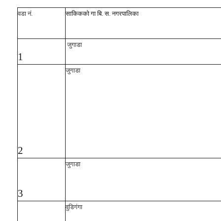
वडा नं.
साकिकको गा बि. स. नगरपालिका
जुगाडा
1
जुगाडा
2
जुगाडा
3
वुडिगंगा