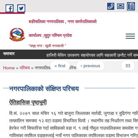
Skip to main content
बडीमालिका नगरपालिका , नगर कार्यपालिकाको
कार्यालय ,सुदुर पश्चिम प्रदेश
"समृद्द नगर : खुसी नगरबासी "
समाचार
हाजिरी मेसिन उपकरण सहयोगका लागि सहकारी छनौट गर्ने सम्बन्धी
Pages
« first
‹ previous
…
33
You are here
Home
»
परिचय
» नगरपालिकाको संक्षिप्त परिचय
नगरपालिकाको संक्षिप्त परिचय
ऐतिहासिक पृष्ठभूमी
वि.सं. २०७१ साल मंसिर १६ गते बाजुरा जिल्लाका मार्तडी
जुगाडा र वुढिगंगा ग
,
तत्कालिन समयमा १२ वटा वडामा विभाजित थियो । स्थानीय तह निर्धाारण तथा
हेरफेर गरी सिफारिस गर्दा साविकको वडा नं. १ लाई गौमुल गाउपालिकामा समाव
गाविसका तपशिल वडाहरुलाई नयाँ नगर पालिकाका तपशिलका वडामा विभाजन गरि