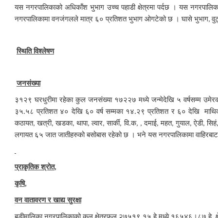
यस नगरपालिकाको अधिकाँश भुभाग उच्च पहाडी क्षेत्रमा पर्दछ । यस नगरपाल
नगरपालिकामा वनजंगलले मात्र ६० प्रतिशत भुभाग ओगटेको छ । घासे भुभाग
वु
,
स्थिति विश्लेषण
जनसंख्या
३१२९ घरधुरीमा रहेका कुल जनसंख्या १७२२७ मध्ये जन्मेदेखि ५ वर्षसम्म उमे
३५.५८ प्रतिशत ४० देखि ६० वर्ष सम्मका १४.२९ प्रतिशत र ६० देखि माथिक
कठायत
खत्री
खडका
थापा
ल्वार
सार्की
वि.क
दमाई
महत
गुयाल
ऐडी
सिहं
,
,
,
,
,
,
, ,
,
,
,
,
लगायत ६५ जात जातीहरुको बसोबास रहेको छ । भने यस नगरपालिकामा वाहिरबाट वि
प्राकृतिक श्रोत
,
कृषि
,
वन वातावरण र खाद्य सुरक्षा
बडी
मालिका नगरपालिकाको कुल क्षेत्रफल २७५१९.१५ हे.मध्ये १६५४६।८७ हे. 