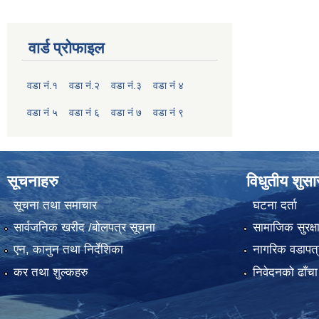
वार्ड प्रोफाइल
वडा नं.१
वडा नं.२
वडा नं.३
वडा नं ४
वडा नं ५
वडा नं ६
वडा नं ७
वडा नं ९
सूचनाहरु
विधुतीय शुस
सूचना तथा समाचार
घटना दर्ता
सार्वजनिक खरीद /बोलपत्र सूचना
सामाजिक सुरक्ष
एन, कानुन तथा निर्देशिका
नागरिक वडापत्
कर तथा शुल्कहरु
निवेदनको ढाँचा