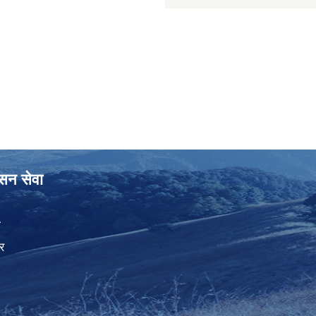
ासन सेवा
ा
र