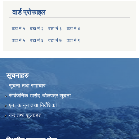
वार्ड प्रोफाइल
वडा नं.१
वडा नं.२
वडा नं.३
वडा नं ४
वडा नं ५
वडा नं ६
वडा नं ७
वडा नं ९
सूचनाहरु
सूचना तथा समाचार
सार्वजनिक खरीद /बोलपत्र सूचना
एन, कानुन तथा निर्देशिका
कर तथा शुल्कहरु