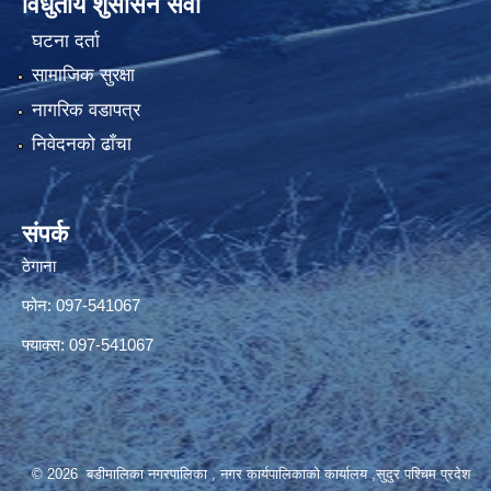
विधुतीय शुसासन सेवा
घटना दर्ता
सामाजिक सुरक्षा
नागरिक वडापत्र
निवेदनको ढाँचा
संपर्क
ठेगाना
फोन: 097-541067
फ्याक्स: 097-541067
© 2026 बडीमालिका नगरपालिका , नगर कार्यपालिकाको कार्यालय ,सुदुर पश्चिम प्रदेश