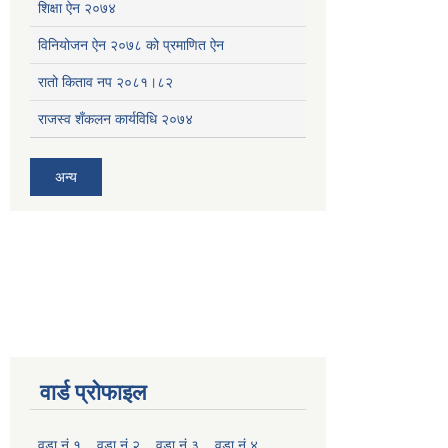
शिक्षा ऐन २०७४
विनियोजन ऐन २०७८ को प्रमाणित ऐन
रातो किताव नप २०८१।८२
राजस्व शँकलन कार्यविधि २०७४
अन्य
वार्ड प्रोफाइल
वडा नं.१
वडा नं.२
वडा नं.३
वडा नं ४