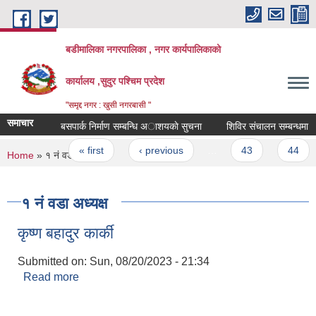
Skip to main content
बडीमालिका नगरपालिका , नगर कार्यपालिकाको
कार्यालय ,सुदुर पश्चिम प्रदेश
"समृद्द नगर : खुसी नगरबासी "
समाचार
बसपार्क निर्माण सम्बन्धि अाशयकाे सुचना
शिविर संचालन सम्बन्धमा
Pages
« first
‹ previous
…
43
44
You are here
Home
» १ नं वडा अध्यक्ष
१ नं वडा अध्यक्ष
कृष्ण बहादुर कार्की
Submitted on:
Sun, 08/20/2023 - 21:34
Read more
about कृष्ण बहादुर कार्की