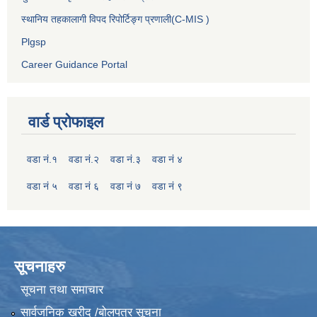
स्थानिय तहकालागी विपद रिपोर्टिङ्ग प्रणाली(C-MIS )
Plgsp
Career Guidance Portal
वार्ड प्रोफाइल
वडा नं.१
वडा नं.२
वडा नं.३
वडा नं ४
वडा नं ५
वडा नं ६
वडा नं ७
वडा नं ९
सूचनाहरु
सूचना तथा समाचार
सार्वजनिक खरीद /बोलपत्र सूचना