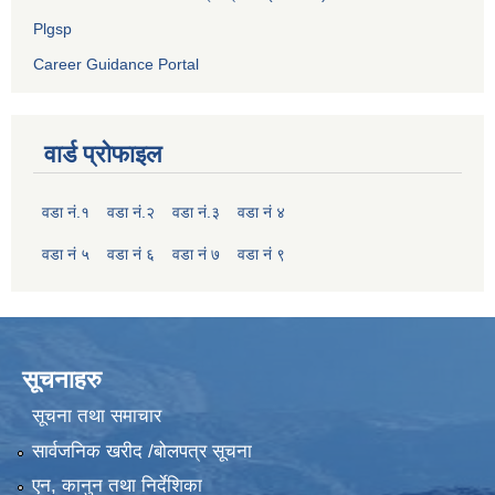
Plgsp
Career Guidance Portal
वार्ड प्रोफाइल
वडा नं.१
वडा नं.२
वडा नं.३
वडा नं ४
वडा नं ५
वडा नं ६
वडा नं ७
वडा नं ९
सूचनाहरु
सूचना तथा समाचार
सार्वजनिक खरीद /बोलपत्र सूचना
एन, कानुन तथा निर्देशिका