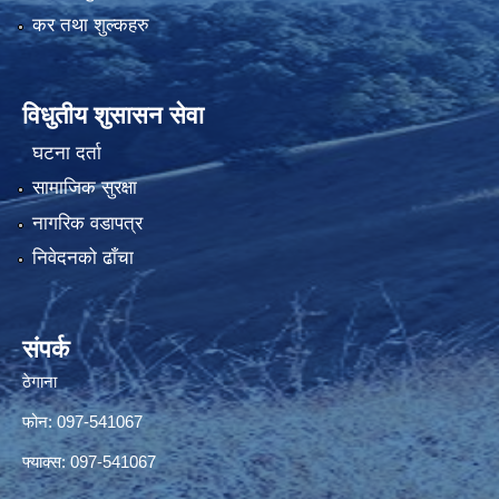
कर तथा शुल्कहरु
विधुतीय शुसासन सेवा
घटना दर्ता
सामाजिक सुरक्षा
नागरिक वडापत्र
निवेदनको ढाँचा
संपर्क
ठेगाना
फोन: 097-541067
फ्याक्स: 097-541067