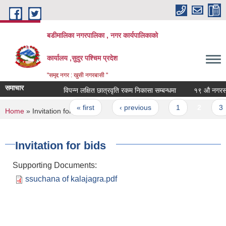
Skip to main content
बडीमालिका नगरपालिका , नगर कार्यपालिकाको
कार्यालय ,सुदुर पश्चिम प्रदेश
"समृद्द नगर : खुसी नगरबासी "
समाचार
विपन्न लक्षित छात्रवृति रकम निकासा सम्बन्धमा
१९ औ नगरसभा स
Pages
« first
‹ previous
1
2
3
You are here
Home
» Invitation for bids
Invitation for bids
Supporting Documents:
ssuchana of kalajagra.pdf