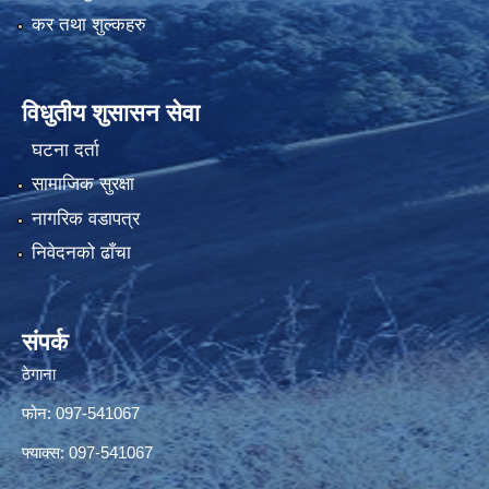
कर तथा शुल्कहरु
विधुतीय शुसासन सेवा
घटना दर्ता
सामाजिक सुरक्षा
नागरिक वडापत्र
निवेदनको ढाँचा
संपर्क
ठेगाना
फोन: 097-541067
फ्याक्स: 097-541067