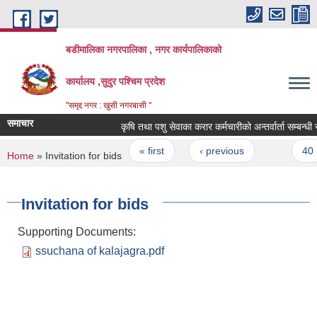
Skip to main content
बडीमालिका नगरपालिका , नगर कार्यपालिकाको
कार्यालय ,सुदुर पश्चिम प्रदेश
"समृद्द नगर : खुसी नगरबासी "
समाचार
कृषि तथा पशु सेवाका करार कर्मचारीको अन्तर्वार्ता सम्बन्धी सू
Pages
« first
‹ previous
…
40
You are here
Home
» Invitation for bids
Invitation for bids
Supporting Documents:
ssuchana of kalajagra.pdf