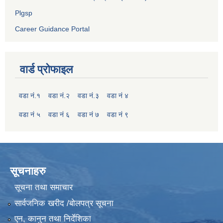
Plgsp
Career Guidance Portal
वार्ड प्रोफाइल
वडा नं.१
वडा नं.२
वडा नं.३
वडा नं ४
वडा नं ५
वडा नं ६
वडा नं ७
वडा नं ९
सूचनाहरु
सूचना तथा समाचार
सार्वजनिक खरीद /बोलपत्र सूचना
एन, कानुन तथा निर्देशिका