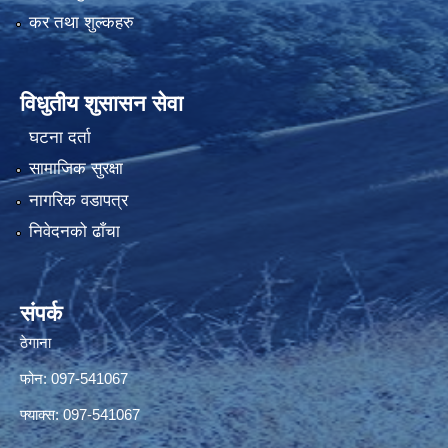
कर तथा शुल्कहरु
विधुतीय शुसासन सेवा
घटना दर्ता
सामाजिक सुरक्षा
नागरिक वडापत्र
निवेदनको ढाँचा
संपर्क
ठेगाना
फोन: 097-541067
फ्याक्स: 097-541067