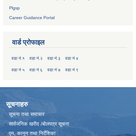
Plgsp
Career Guidance Portal
वार्ड प्रोफाइल
वडा नं.१
वडा नं.२
वडा नं.३
वडा नं ४
वडा नं ५
वडा नं ६
वडा नं ७
वडा नं ९
सूचनाहरु
सूचना तथा समाचार
सार्वजनिक खरीद /बोलपत्र सूचना
एन, कानुन तथा निर्देशिका