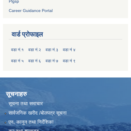
Plgsp
Career Guidance Portal
वार्ड प्रोफाइल
वडा नं.१
वडा नं.२
वडा नं.३
वडा नं ४
वडा नं ५
वडा नं ६
वडा नं ७
वडा नं ९
सूचनाहरु
सूचना तथा समाचार
सार्वजनिक खरीद /बोलपत्र सूचना
एन, कानुन तथा निर्देशिका