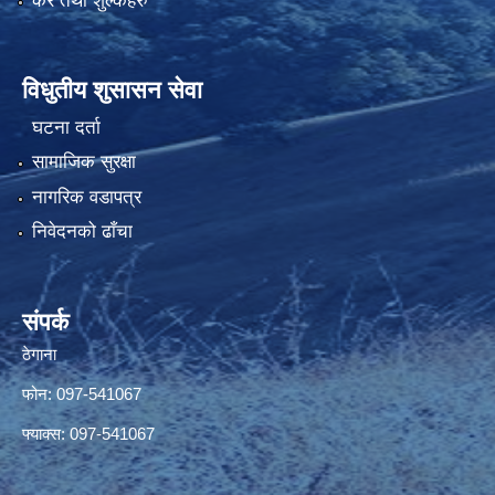
कर तथा शुल्कहरु
विधुतीय शुसासन सेवा
घटना दर्ता
सामाजिक सुरक्षा
नागरिक वडापत्र
निवेदनको ढाँचा
संपर्क
ठेगाना
फोन: 097-541067
फ्याक्स: 097-541067