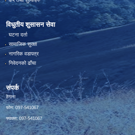
कर तथा शुल्कहरु
विधुतीय शुसासन सेवा
घटना दर्ता
सामाजिक सुरक्षा
नागरिक वडापत्र
निवेदनको ढाँचा
संपर्क
ठेगाना
फोन: 097-541067
फ्याक्स: 097-541067