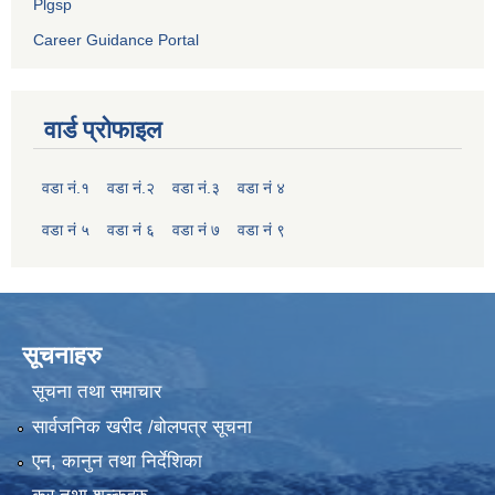
Plgsp
Career Guidance Portal
वार्ड प्रोफाइल
वडा नं.१
वडा नं.२
वडा नं.३
वडा नं ४
वडा नं ५
वडा नं ६
वडा नं ७
वडा नं ९
सूचनाहरु
सूचना तथा समाचार
सार्वजनिक खरीद /बोलपत्र सूचना
एन, कानुन तथा निर्देशिका