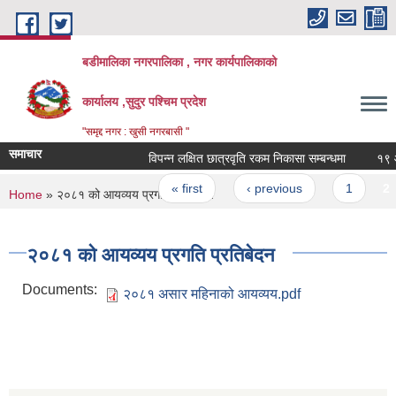
Skip to main content
बडीमालिका नगरपालिका , नगर कार्यपालिकाको
कार्यालय ,सुदुर पश्चिम प्रदेश
"समृद्द नगर : खुसी नगरबासी "
समाचार
विपन्न लक्षित छात्रवृति रकम निकासा सम्बन्धमा
१९ औ न
Pages
« first
‹ previous
1
2
You are here
Home
» २०८१ को आयव्यय प्रगति प्रतिबेदन
२०८१ को आयव्यय प्रगति प्रतिबेदन
Documents:
२०८१ असार महिनाको आयव्यय.pdf