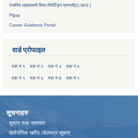
स्थानिय तहकालागी विपद रिपोर्टिङ्ग प्रणाली(C-MIS )
Plgsp
Career Guidance Portal
वार्ड प्रोफाइल
वडा नं.१
वडा नं.२
वडा नं.३
वडा नं ४
वडा नं ५
वडा नं ६
वडा नं ७
वडा नं ९
सूचनाहरु
सूचना तथा समाचार
सार्वजनिक खरीद /बोलपत्र सूचना