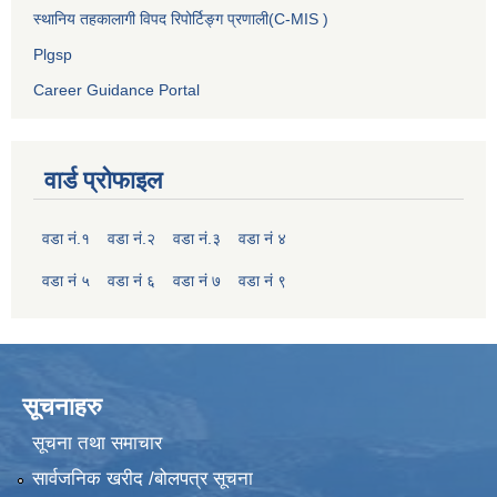
स्थानिय तहकालागी विपद रिपोर्टिङ्ग प्रणाली(C-MIS )
Plgsp
Career Guidance Portal
वार्ड प्रोफाइल
वडा नं.१
वडा नं.२
वडा नं.३
वडा नं ४
वडा नं ५
वडा नं ६
वडा नं ७
वडा नं ९
सूचनाहरु
सूचना तथा समाचार
सार्वजनिक खरीद /बोलपत्र सूचना