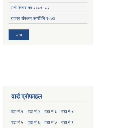
रातो किताव नप २०८१।८२
राजस्व शँकलन कार्यविधि २०७४
अन्य
वार्ड प्रोफाइल
वडा नं.१
वडा नं.२
वडा नं.३
वडा नं ४
वडा नं ५
वडा नं ६
वडा नं ७
वडा नं ९