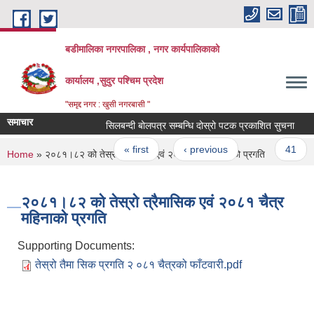
Skip to main content
बडीमालिका नगरपालिका , नगर कार्यपालिकाको
कार्यालय ,सुदुर पश्चिम प्रदेश
"समृद्द नगर : खुसी नगरबासी "
समाचार
सिलबन्दी बोलपत्र सम्बन्धि दोस्रो पटक प्रकाशित सुचना
सि
Pages
« first
‹ previous
…
41
You are here
Home
» २०८१।८२ को तेस्रो त्रैमासिक एवं २०८१ चैत्र महिनाको प्रगति
२०८१।८२ को तेस्रो त्रैमासिक एवं २०८१ चैत्र
महिनाको प्रगति
Supporting Documents:
तेस्रो तैमा सिक प्रगति २ ०८१ चैत्रको फाँटवारी.pdf