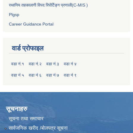
स्थानिय तहकालागी विपद रिपोर्टिङ्ग प्रणाली(C-MIS )
Plgsp
Career Guidance Portal
वार्ड प्रोफाइल
वडा नं.१
वडा नं.२
वडा नं.३
वडा नं ४
वडा नं ५
वडा नं ६
वडा नं ७
वडा नं ९
सूचनाहरु
सूचना तथा समाचार
सार्वजनिक खरीद /बोलपत्र सूचना