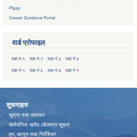
Plgsp
Career Guidance Portal
वार्ड प्रोफाइल
वडा नं.१
वडा नं.२
वडा नं.३
वडा नं ४
वडा नं ५
वडा नं ६
वडा नं ७
वडा नं ९
सूचनाहरु
सूचना तथा समाचार
सार्वजनिक खरीद /बोलपत्र सूचना
एन, कानुन तथा निर्देशिका