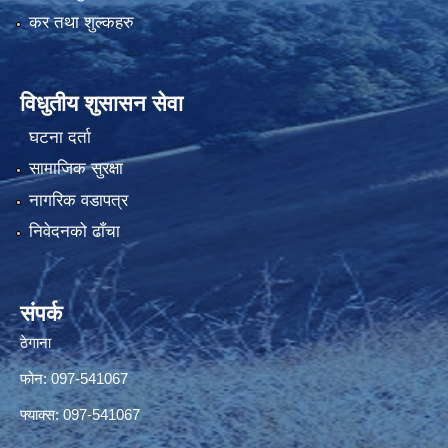
कर तथा शुल्कहरु
विधुतीय शुसासन सेवा
घटना दर्ता
सामाजिक सुरक्षा
नागरिक वडापत्र
निवेदनको ढाँचा
संपर्क
ठेगाना
फोन: 097-541067
फ्याक्स: 097-541067