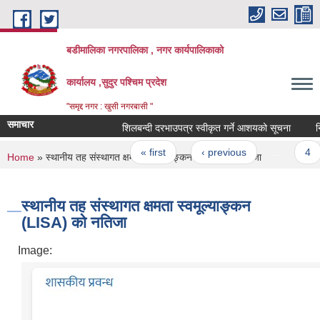
Skip to main content
बडीमालिका नगरपालिका , नगर कार्यपालिकाको
कार्यालय ,सुदुर पश्चिम प्रदेश
"समृद्द नगर : खुसी नगरबासी "
समाचार
शिलबन्दी दरभाउपत्र स्वीकृत गर्ने आशयको सूचना
निर्
Pages
« first
‹ previous
…
4
You are here
Home
» स्थानीय तह संस्थागत क्षमता स्वमूल्याङ्कन (LISA) को नतिजा
स्थानीय तह संस्थागत क्षमता स्वमूल्याङ्कन
(LISA) को नतिजा
Image: