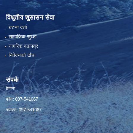
विधुतीय शुसासन सेवा
घटना दर्ता
सामाजिक सुरक्षा
नागरिक वडापत्र
निवेदनको ढाँचा
संपर्क
ठेगाना
फोन: 097-541067
फ्याक्स: 097-541067