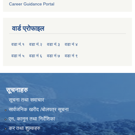
Career Guidance Portal
वार्ड प्रोफाइल
वडा नं.१
वडा नं.२
वडा नं.३
वडा नं ४
वडा नं ५
वडा नं ६
वडा नं ७
वडा नं ९
सूचनाहरु
सूचना तथा समाचार
सार्वजनिक खरीद /बोलपत्र सूचना
एन, कानुन तथा निर्देशिका
कर तथा शुल्कहरु